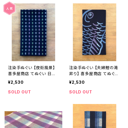
注染手ぬぐい 【夜街風景】
注染手ぬぐい 【夫婦鯉の滝
喜多屋商店 てぬぐい 日本
昇り】 喜多屋商店 てぬぐい
製 遠州綿紬 縞 ボーダー
遠州綿紬 縞 鯉のぼり 端午
¥2,530
¥2,530
チェック
の節句 縁起物 子供の日 鯉
のぼり日本製
SOLD OUT
SOLD OUT