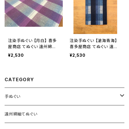
注染手ぬぐい 【月白】 喜多
注染手ぬぐい 【滄海青海】
屋商店 てぬぐい 遠州綿紬
喜多屋商店 てぬぐい 遠州
日本製 縞 ボーダー
綿紬 日本製 縞 ボーダー
¥2,530
¥2,530
CATEGORY
手ぬぐい
特岡生地
遠州綿紬てぬぐい