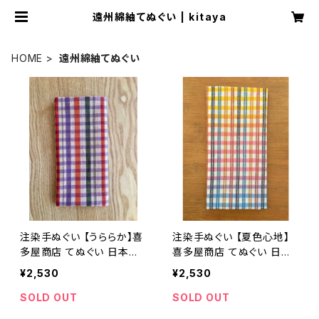
遠州綿紬てぬぐい | kitaya
HOME
遠州綿紬てぬぐい
注染手ぬぐい 【うららか】喜
注染手ぬぐい 【夏色心地】
多屋商店 てぬぐい 日本製
喜多屋商店 てぬぐい 日本
遠州綿紬 縞 ボーダー チェ
製 遠州綿紬 縞 ボーダー
¥2,530
¥2,530
ック
チェック
SOLD OUT
SOLD OUT