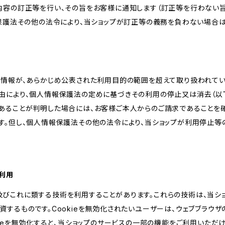
内容の訂正等を行い、その旨をお客様に通知します（訂正等を行わない
報保護法その他の法令により、当ショップが訂正等の義務を負わない場合は
人情報が、あらかじめ公表された利用目的の範囲を超えて取り扱われて
由により、個人情報保護法の定めに基づきその利用の停止又は消去（以下
あることが判明した場合には、お客様ご本人からのご請求であることを
す。但し、個人情報保護法その他の法令により、当ショップが利用停止等
の利用
kie及びこれに類する技術を利用することがあります。これらの技術は、当
するものです。Cookieを無効化されたいユーザーは、ウェブブラウザの
kieを無効化すると、当ショップのサービスの一部の機能をご利用いただ