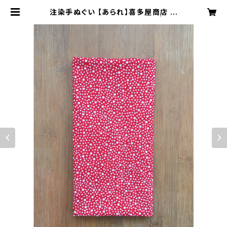
注染手ぬぐい 【あられ】喜多屋商店 て
ぬぐい 赤エンジ 伝統柄 日本製 | kit
aya