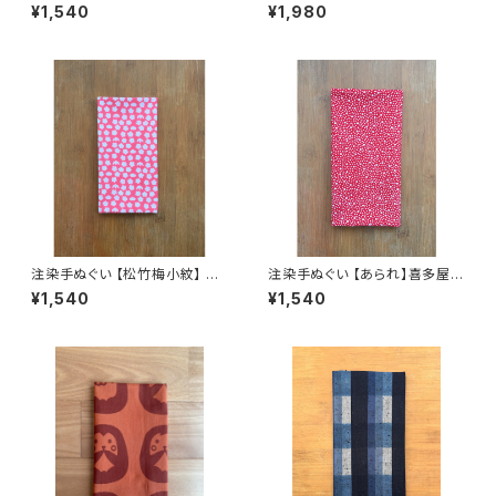
くし】晒白×赤×オレンジ×黄色グ
ドット 喜多屋商店 てぬぐい 天の
¥1,540
¥1,980
ラデーション 喜多屋商店 てぬぐ
川 流れ星 銀河日本製
い 干支 午年 馬 ウマ お年賀 日
本製
注染手ぬぐい 【松竹梅小紋】 喜
注染手ぬぐい 【あられ】喜多屋商
多屋商店 ピンク てぬぐい 日本
店 てぬぐい 赤エンジ 伝統柄 日
¥1,540
¥1,540
製
本製