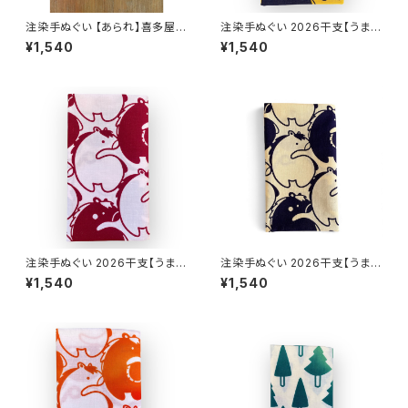
注染手ぬぐい 【あられ】喜多屋商
注染手ぬぐい 2026干支【うまづ
店 てぬぐい 青紺 伝統柄 日本製
くし】深山吹色×濃紺 喜多屋商
¥1,540
¥1,540
店 てぬぐい 干支 午年 馬 ウマ
お年賀 日本製
注染手ぬぐい 2026干支【うまづ
注染手ぬぐい 2026干支【うまづ
くし】薄ピンク×赤エンジ 喜多屋
くし】ベージュ×紺 喜多屋商店
¥1,540
¥1,540
商店 てぬぐい 干支 午年 馬 ウ
てぬぐい 干支 午年 馬 ウマ お
マ お年賀 日本製
年賀 日本製