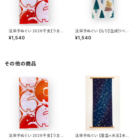
注染手ぬぐい 2026干支【うまづ
注染手ぬぐい 【もり】生成りベー
くし】晒白×赤×オレンジ×黄色グ
ジュ 喜多屋商店 てぬぐい クマ
¥1,540
¥1,540
ラデーション 喜多屋商店 てぬぐ
木 リス 切り株 日本製
い 干支 午年 馬 ウマ お年賀 日
本製
その他の商品
注染手ぬぐい 2026干支【うまづ
注染手ぬぐい 【星空×水玉】水玉