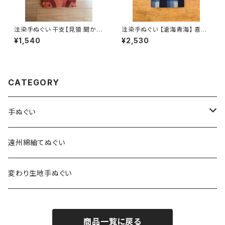
注染手ぬぐい 干支【見猿 聞か猿
注染手ぬぐい 【滄海青海】 喜多
言わ猿】茶色×柿茶 喜多屋商店
屋商店 てぬぐい 遠州綿紬 日本
¥1,540
¥2,530
てぬぐい 干支 申年 サル 猿 お
製 縞 ボーダー
年賀日本製
CATEGORY
手ぬぐい
特岡生地
遠州綿紬てぬぐい
総理生地
変わり生地手ぬぐい
商品一覧に戻る