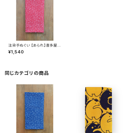
注染手ぬぐい 【あられ】喜多屋商
店 てぬぐい 赤エンジ 伝統柄 日
¥1,540
本製
同じカテゴリの商品