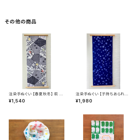
年賀 日本製
い 干支 午年 馬 ウマ お年賀 日
本製
その他の商品
注染手ぬぐい 【春夏秋冬】 萩 菊
注染手ぬぐい 【子持ちあられ
桔梗 紅葉 喜多屋商店 てぬぐい
青】水玉 ドット 喜多屋商店 てぬ
¥1,540
¥1,980
日本製
ぐい 日本製