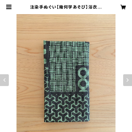
注染手ぬぐい【幾何学あそび】浴衣生
地×チャコール 喜多屋商店 てぬぐい
亀甲 日本製 | kitaya