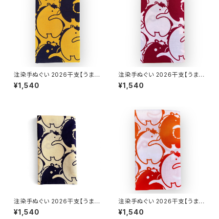
注染手ぬぐい 2026干支【うまづ
注染手ぬぐい 2026干支【うまづ
くし】深山吹色×濃紺 喜多屋商
くし】薄ピンク×赤エンジ 喜多屋
¥1,540
¥1,540
店 てぬぐい 干支 午年 馬 ウマ
商店 てぬぐい 干支 午年 馬 ウ
お年賀 日本製
マ お年賀 日本製
注染手ぬぐい 2026干支【うまづ
注染手ぬぐい 2026干支【うまづ
くし】ベージュ×紺 喜多屋商店
くし】晒白×赤×オレンジ×黄色グ
¥1,540
¥1,540
てぬぐい 干支 午年 馬 ウマ お
ラデーション 喜多屋商店 てぬぐ