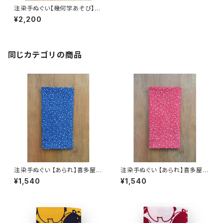
注染手ぬぐい【幾何学あそび】浴
衣生地×チャコール 喜多屋商店
¥2,200
てぬぐい 亀甲 日本製
同じカテゴリの商品
注染手ぬぐい 【あられ】喜多屋商
注染手ぬぐい 【あられ】喜多屋商
店 てぬぐい 青紺 伝統柄 日本製
店 てぬぐい 赤エンジ 伝統柄 日
¥1,540
¥1,540
本製