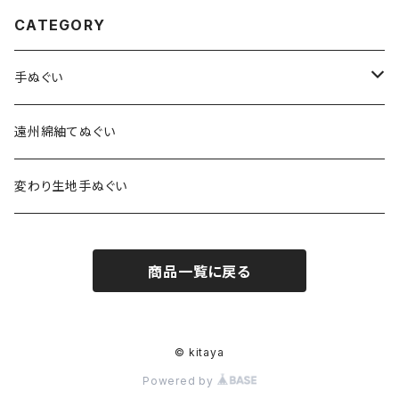
CATEGORY
手ぬぐい
特岡生地
遠州綿紬てぬぐい
総理生地
変わり生地手ぬぐい
商品一覧に戻る
© kitaya
Powered by