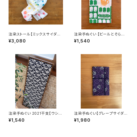
注染ストール【ミックスサイダー
注染手ぬぐい 【ビールとそら豆】
手ぬぐい】ガーゼ 上美布 水玉
喜多屋商店 てぬぐい 日本製
¥3,080
¥1,540
喜多屋商店 てぬぐい 夏 日本製
注染手ぬぐい 2021干支【ウシづ
注染手ぬぐい【グレープサイダー
くし】黒×ベージュ 喜多屋商店
×青海波】 喜多屋商店 てぬぐい
¥1,540
¥1,980
てぬぐい 干支 丑年 牛 日本製
甚平 浴衣 日本製