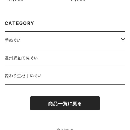
甚平 浴衣 日本製
てぬぐい 日本製
CATEGORY
手ぬぐい
特岡生地
遠州綿紬てぬぐい
総理生地
変わり生地手ぬぐい
商品一覧に戻る
© kitaya