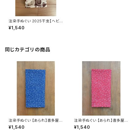
注染手ぬぐい 2025干支【ヘビ
づくし】 ブラウン 喜多屋商店 て
¥1,540
ぬぐい 干支 巳年 蛇 ヘビ お年
賀 日本製
同じカテゴリの商品
注染手ぬぐい 【あられ】喜多屋商
注染手ぬぐい 【あられ】喜多屋商
店 てぬぐい 青紺 伝統柄 日本製
店 てぬぐい 赤エンジ 伝統柄 日
¥1,540
¥1,540
本製