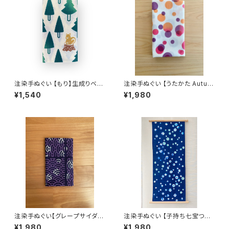
注染手ぬぐい 【もり】生成りベー
注染手ぬぐい 【うたかた Autum
ジュ 喜多屋商店 てぬぐい クマ
n】 水玉 細川 秋色 喜多屋商店
¥1,540
¥1,980
木 リス 切り株 日本製
てぬぐい 日本製
注染手ぬぐい【グレープサイダー
注染手ぬぐい 【子持ち七宝つな
×青海波】 喜多屋商店 てぬぐい
ぎ 青】水玉 ドット 喜多屋商店
¥1,980
¥1,980