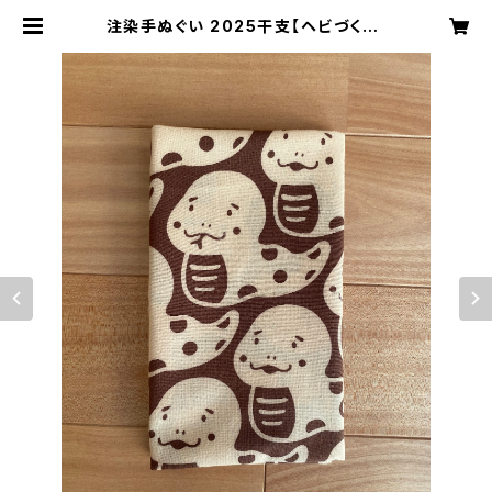
注染手ぬぐい 2025干支【ヘビづくし】
ブラウン 喜多屋商店 てぬぐい 干支
巳年 蛇 ヘビ お年賀 日本製 | kitay
a