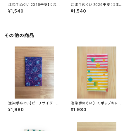
注染手ぬぐい 2026干支【うまづ
注染手ぬぐい 2026干支【うまづ
くし】ベージュ×紺 喜多屋商店
くし】晒白×赤×オレンジ×黄色グ
¥1,540
¥1,540
てぬぐい 干支 午年 馬 ウマ お
ラデーション 喜多屋商店 てぬぐ
年賀 日本製
い 干支 午年 馬 ウマ お年賀 日
本製
その他の商品
注染手ぬぐい【ピーチサイダー×
注染手ぬぐい【ロリポップキャン
あられ】 喜多屋商店 てぬぐい 甚
ディ 】mix juice(ミックスジュー
¥1,980
¥1,980
平 浴衣 日本製
ス) 水玉 ボーダー 喜多屋商店
てぬぐい 甚平 浴衣 日本製