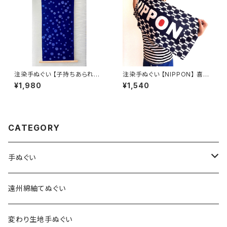
注染手ぬぐい 【子持ちあられ
注染手ぬぐい 【NIPPON】 喜多
青】水玉 ドット 喜多屋商店 てぬ
屋商店 てぬぐい ニッポン 日本
¥1,980
¥1,540
ぐい 日本製
製 応援
CATEGORY
手ぬぐい
特岡生地
遠州綿紬てぬぐい
総理生地
変わり生地手ぬぐい