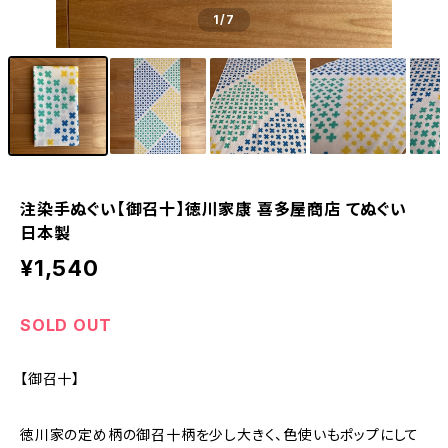
1
/7
注染手ぬぐい【御召十】徳川家康 喜多屋商店 てぬぐい
日本製
¥1,540
SOLD OUT
【御召十】
徳川家の定め柄の御召十柄を少し大きく、色使いもポップにして