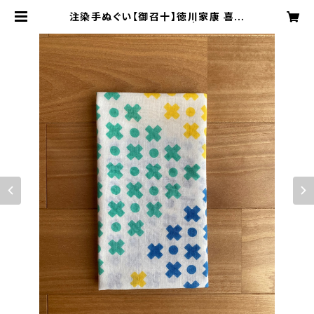
注染手ぬぐい【御召十】徳川家康 喜多
屋商店 てぬぐい 日本製 | kitaya