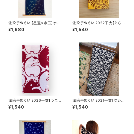
注染手ぬぐい 【星空×水玉】水玉
注染手ぬぐい 2022干支【とらづ
ドット 喜多屋商店 てぬぐい 天の
くし】山吹色×茶色 喜多屋商店
¥1,980
¥1,540
川 流れ星 銀河日本製
てぬぐい 干支 寅年 トラ 虎 お年
賀日本製
注染手ぬぐい 2026干支【うまづ
注染手ぬぐい 2021干支【ウシづ
くし】薄ピンク×赤エンジ 喜多屋
くし】黒×ベージュ 喜多屋商店
¥1,540
¥1,540
商店 てぬぐい 干支 午年 馬 ウ
てぬぐい 干支 丑年 牛 日本製
マ お年賀 日本製