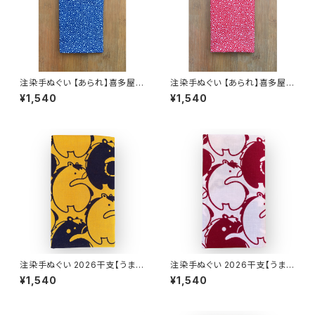
注染手ぬぐい 【あられ】喜多屋商
注染手ぬぐい 【あられ】喜多屋商
店 てぬぐい 青紺 伝統柄 日本製
店 てぬぐい 赤エンジ 伝統柄 日
¥1,540
¥1,540
本製
注染手ぬぐい 2026干支【うまづ
注染手ぬぐい 2026干支【うまづ
くし】深山吹色×濃紺 喜多屋商
くし】薄ピンク×赤エンジ 喜多屋
¥1,540
¥1,540
店 てぬぐい 干支 午年 馬 ウマ
商店 てぬぐい 干支 午年 馬 ウ
お年賀 日本製
マ お年賀 日本製