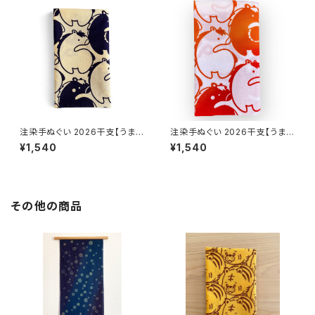
注染手ぬぐい 2026干支【うまづ
注染手ぬぐい 2026干支【うまづ
くし】ベージュ×紺 喜多屋商店
くし】晒白×赤×オレンジ×黄色グ
¥1,540
¥1,540
てぬぐい 干支 午年 馬 ウマ お
ラデーション 喜多屋商店 てぬぐ
年賀 日本製
い 干支 午年 馬 ウマ お年賀 日
本製
その他の商品